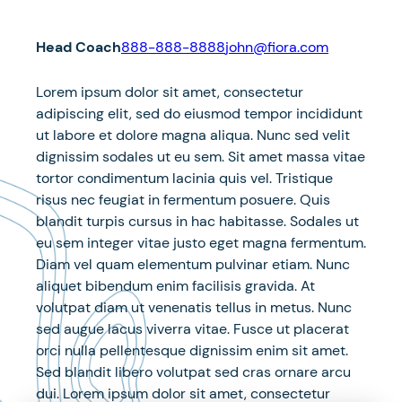
Head Coach
888-888-8888
john@fiora.com
Lorem ipsum dolor sit amet, consectetur
adipiscing elit, sed do eiusmod tempor incididunt
ut labore et dolore magna aliqua. Nunc sed velit
dignissim sodales ut eu sem. Sit amet massa vitae
tortor condimentum lacinia quis vel. Tristique
risus nec feugiat in fermentum posuere. Quis
blandit turpis cursus in hac habitasse. Sodales ut
eu sem integer vitae justo eget magna fermentum.
Diam vel quam elementum pulvinar etiam. Nunc
aliquet bibendum enim facilisis gravida. At
volutpat diam ut venenatis tellus in metus. Nunc
sed augue lacus viverra vitae. Fusce ut placerat
orci nulla pellentesque dignissim enim sit amet.
Sed blandit libero volutpat sed cras ornare arcu
dui. Lorem ipsum dolor sit amet, consectetur